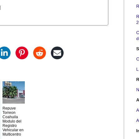
l
R
R
2
C
d
S
C
L
R
N
A
Repuve
A
Torreon
Coahuila
Modulo del
Registro
Vehicular en
I
Multicentro